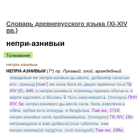
Словарь древнерусского языка (XI-XIV
вв.)
непри˫азнивыи
Толкование
непри˫азнивыи
НЕПРИ˫АЗНИВЫИ
(7*)
пр. Лукавый
;
злой, враждебный
:
завидевыи же непри˫азнiвыи дь˫аволъ. добромѹ начатью
ѥго. пришьд [
так
!] же нача бити въ двьри храмины то˫а
Пр
XIV
(
6
),
44б
; и непри˫азнивы˫а тоземець приимъ обыча˫а. и
жерти идоломъ и бѣсомъ ѿ тѣхъ наѹчившюсѧ. (πονηρο)
ПНЧ
XIV, 5в
; непри˫азниваго дь˫авола сила. безъ изволени˫а
чл҃вча. мр҃тва есть ѡтинудь. и бездѣлна.
Там же, 171б
;
непри˫азнивѣи силѣ приближившисѧ. (πονηρον)
ГБ XIV, 18г
;
неправедныи и ѥже доброч(с)тью губитель. иже
непри˫азнивы(и) пр(д)тча. (τοῦ πονηροῦ)
Там же, 188а
;