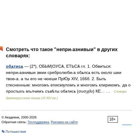
Смотреть что такое "непри˫азнивыи" в других
словарях:
обѧтисѧ
— (2*), ОБЬМ|ОУСѦ, ЕТЬСѦ гл. 1. Обвиться:
непри˫азнивыи змии сребролюби˫а обѧлсѧ есть около шии
твое˫а. а ты его не чюеши ПрЮр XIV, 166б. 2. Быть
стесненным: многомъ епискѹпомъ и многомъ клирикомъ. да о
простыхъ мълчимъ съвѣты обѧтисѧ (συσχεῖν) КЕ… …
Словарь
древнерусского языка (XI-XIV вв.)
© Академик, 2000-2026
18+
Обратная связь:
Техподдержка
,
Реклама на сайте
👣 Путешествия