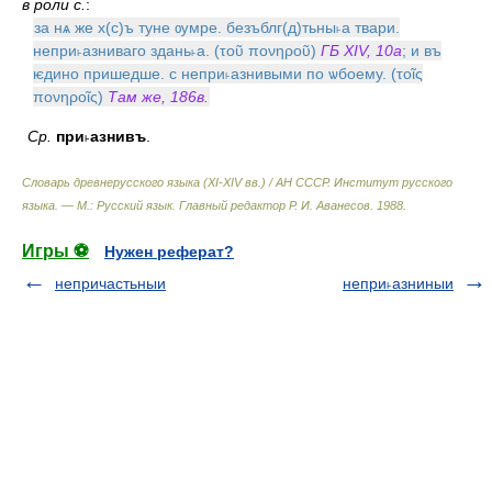
в роли с.
:
за нѧ же х(с)ъ туне ѹмре. безъблг(д)тьны˫а твари.
непри˫азниваго здань˫а. (τοῦ πονηροῦ)
ГБ XIV, 10а
; и въ
ѥдино пришедше. с непри˫азнивыми по ѡбоему. (τοῖς
πονηροῖς)
Там же, 186в.
Ср.
при˫азнивъ
.
Словарь древнерусского языка (XI-XIV вв.) / АН СССР. Институт русского
языка. — М.: Русский язык
.
Главный редактор Р. И. Аванесов
.
1988
.
Игры ⚽
Нужен реферат?
непричастьныи
непри˫азниныи